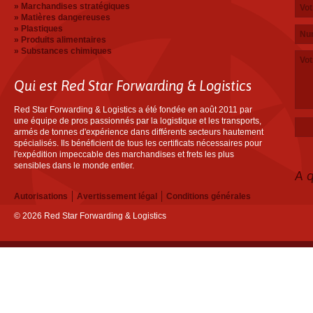
Votr
Adre
Numé
Votr
Marchandises stratégiques
Matières dangereuses
Plastiques
Produits alimentaires
Substances chimiques
Qui est Red Star Forwarding & Logistics
Red Star Forwarding & Logistics a été fondée en août 2011 par
une équipe de pros passionnés par la logistique et les transports,
armés de tonnes d'expérience dans différents secteurs hautement
spécialisés. Ils bénéficient de tous les certificats nécessaires pour
l'expédition impeccable des marchandises et frets les plus
sensibles dans le monde entier.
A 
Autorisations
Avertissement légal
Conditions générales
© 2026 Red Star Forwarding & Logistics