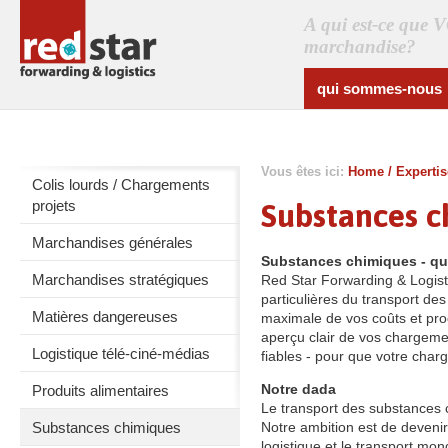
A qui est-ce que 
marchandise?
qui sommes-nous
Vous êtes ici:
Home
/
Expertis
Colis lourds / Chargements
projets
Substances c
Marchandises générales
Substances chimiques - qu
Marchandises stratégiques
Red Star Forwarding & Logist
particulières du transport de
Matières dangereuses
maximale de vos coûts et proc
aperçu clair de vos chargemen
Logistique télé-ciné-médias
fiables - pour que votre char
Notre dada
Produits alimentaires
Le transport des substances 
Substances chimiques
Notre ambition est de deveni
logistique et le transport mo