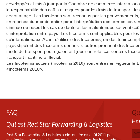
développés et mis à jour par la Chambre de commerce international
la responsabilité des coûts et risques pour les frais de transport, l
dédouanage. Les Incoterms sont reconnus par les gouvernements, le
entreprises du monde entier pour l'interprétation des termes coura
diminue ou résout les cas de doute et les malentendus souvent coût
d'interprétation entre pays. Les Incoterms sont applicables pour le
qu'internationaux. Avant d'utiliser des Incoterms, on doit tenir comp
pays stipulent des Incoterms donnés, d'autres prennent des Inco
mode de transport peut également jouer un rôle, car certains Incot
transport maritime et fluvial.
Les Incoterms actuels (Incoterms 2010) sont entrés en vigueur le 1 
<Incoterms 2010>.
FAQ
Qu
En
Qui est Red Star Forwarding & Logistics
Votr
Adre
Numé
Votr
Red Star Forwarding & Logistics a été fondée en août 2011 par