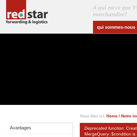
A qui est-ce que 
marchandise?
qui sommes-nous
Vous êtes ici:
Home
/
Notre m
Avantages
Deprecated function
: Crea
Error message
MergeQuery::$condition is