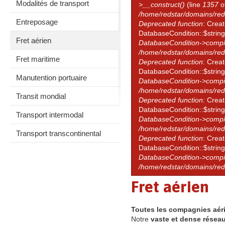
Modalités de transport
>__construct()
(line
1357
o
/home/redstar/domains/red
Entreposage
Deprecated function
: Crea
DatabaseCondition::$string
Fret aérien
DatabaseCondition->compi
/home/redstar/domains/red
Fret maritime
Deprecated function
: Crea
DatabaseCondition::$string
Manutention portuaire
DatabaseCondition->compi
/home/redstar/domains/red
Transit mondial
Deprecated function
: Crea
DatabaseCondition::$string
Transport intermodal
DatabaseCondition->compi
/home/redstar/domains/red
Transport transcontinental
Deprecated function
: Crea
DatabaseCondition::$string
DatabaseCondition->compi
/home/redstar/domains/red
Fret aérien
Toutes les compagnies aér
Notre
vaste et dense réseau