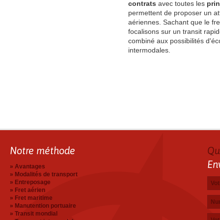
contrats
avec toutes les
pri
permettent de proposer un att
aériennes. Sachant que le fre
focalisons sur un transit rap
combiné aux possibilités d'éc
intermodales.
Notre méthode
Qu
En
Avantages
Modalités de transport
Votr
Adre
Numé
Votr
Entreposage
Fret aérien
Fret maritime
Manutention portuaire
Transit mondial